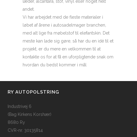
læder, alcantara, stof, vinyl eller noget helt
andet.
Vi har arbejdet med de fleste materialer i
løbet af årene i autosadelmager branchen,
med alt lige fra møbelstof til elefantskin. Det
meste kan lade sig gøre, så har du en idé til et
projekt, er du mere en velkommen til at
kontakte os for at få en uforpligtende snak om
hvordan du bedst kommer i mål
RY AUTOPOLSTRING
Industrivej 6
(Bag Kirkens Korshær)
8680 Ry
CVR-nr. 30135814