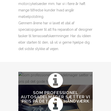
motorcykelsæder mm. har vi i flere år haft
mange tilfredse kunder hvad angår
møbelpolstring.
Gennem årene har vi lavet et utal af
specialopgaver til alt fra reparation af designer
tasker til terrasseafskærmninger. Har du idéen
eller starten til den, så vil vi gerne hjælpe dig
det sidste stykke af vejen.
SOM PROFESSIONEL
AUTOSADELMAGER SÆTTER VI
PRIS PÅ DET GODE HÅNDVÆRK