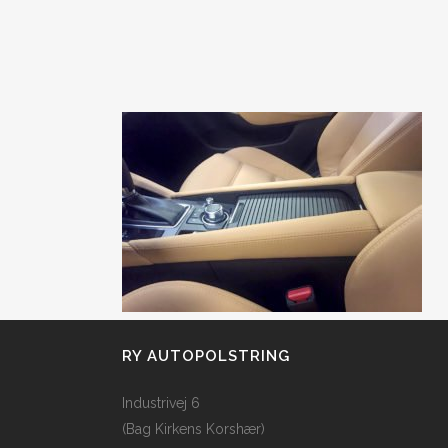
RY AUTOPOLSTRING
Industrivej 6
(Bag Kirkens Korshær)