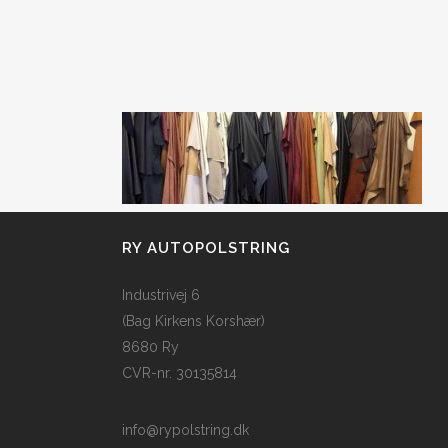
RY AUTOPOLSTRING
Industrivej 6
(Bag Kirkens Korshær)
8680 Ry
CVR-nr. 30135814
info@rypolstring.dk