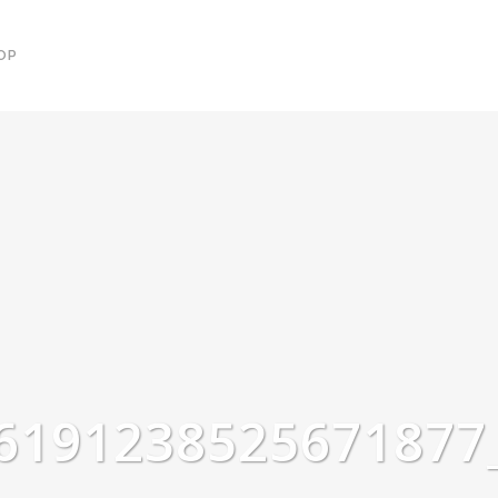
OP
6191238525671877