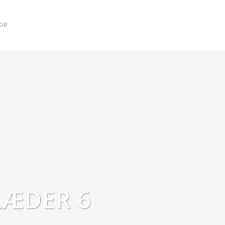
OP
ÆDER 6