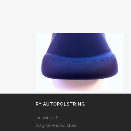
RY AUTOPOLSTRING
Industrivej 6
(Bag Kirkens Korshær)