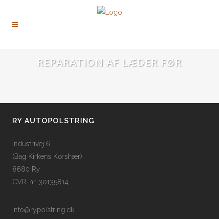
REPARATION AF LÆDER FØR
RY AUTOPOLSTRING
Industrivej 6
(Bag Kirkens Korshær)
8680 Ry
CVR-nr. 30135814
info@rypolstring.dk